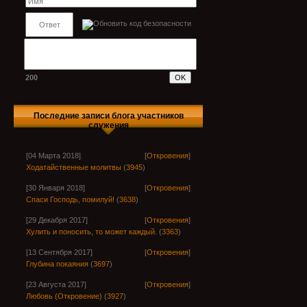
200
Последние записи блога участников
служения
[04 Марта 2018]
[
Откровения
]
Ходатайственные молитвы
(
3945
)
[30 Января 2018]
[
Откровения
]
Спаси Господь, помилуй!
(
3638
)
[29 Декабря 2017]
[
Откровения
]
Хулить и поносить, то может каждый.
(
3363
)
[13 Сентября 2017]
[
Откровения
]
Глубина покаяния
(
3697
)
[23 Августа 2017]
[
Откровения
]
Любовь (Откровение)
(
3927
)