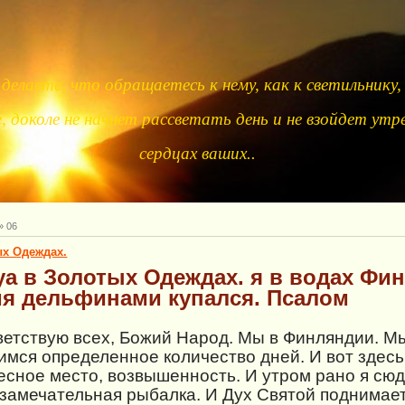
делаете, что обращаетесь к нему, как к светильнику,
 доколе не начнет рассветать день и не взойдет утре
сердцах ваших..
»
06
ых Одеждах.
а в Золотых Одеждах. я в водах Фин
мя дельфинами
купался. Псалом
ветствую всех, Божий Народ. Мы в Финляндии. М
имся определенное количество дней. И вот здесь
есное место, возвышенность. И утром рано я сюд
 замечательная рыбалка. И Дух Святой поднимае