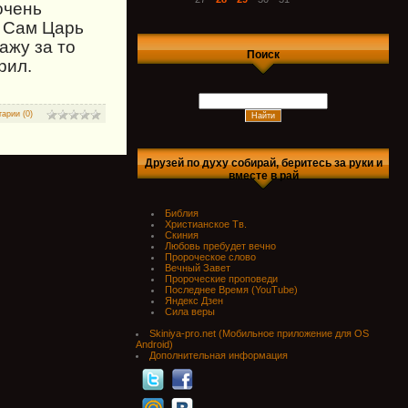
очень
л Сам Царь
ажу за то
Поиск
рил.
арии (0)
Друзей по духу собирай, беритесь за руки и
вместе в рай
Библия
Христианское Тв.
Скиния
Любовь пребудет вечно
Пророческое слово
Вечный Завет
Пророческие проповеди
Последнее Время (YouTube)
Яндекс Дзен
Сила веры
Skiniya-pro.net (Мобильное приложение для OS
Android)
Дополнительная информация