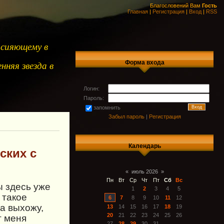
Благословений Вам
Гость
Главная
|
Регистрация
|
Вход
|
RSS
 сияющему в
Форма входа
нняя звезда в
Логин:
Пароль:
запомнить
Забыл пароль
|
Регистрация
Календарь
ских с
«
июль 2026
»
Пн
Вт
Ср
Чт
Пт
Сб
Вс
ы здесь уже
1
2
3
4
5
 такое
6
7
8
9
10
11
12
а выхожу,
13
14
15
16
17
18
19
20
21
22
23
24
25
26
т меня
27
28
29
30
31