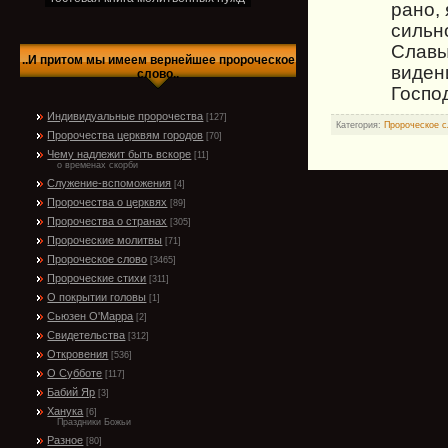
рано,
сильн
Славы
..И притом мы имеем вернейшее пророческое
видени
слово..
Госпо
Индивидуальные пророчества
[127]
Категория:
Пророческое с
Пророчества церквям городов
[70]
Чему надлежит быть вскоре
[11]
о временах скорби
Служение-вспоможения
[4]
Пророчества о церквях
[89]
Пророчества о странах
[305]
Пророческие молитвы
[71]
Пророческое слово
[3465]
Пророческие стихи
[311]
О покрытии головы
[1]
Сьюзен О'Марра
[2]
Свидетельства
[312]
Откровения
[536]
О Субботе
[117]
Бабий Яр
[3]
Ханука
[6]
Праздники Божьи
Разное
[80]