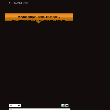
Псалмы
[394]
Милосердие, вера, кротость,
воздержание. На таковых нет закона.