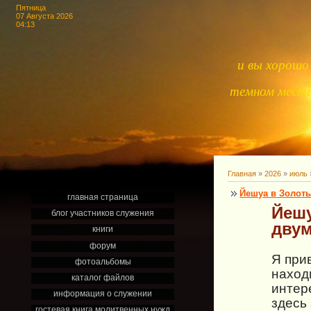
Пятница
07 Августа 2026
04:13
и вы хорошо 
темном месте,
Главная
»
2026
»
июль
Йешуа в Золот
главная страница
Йешу
блог участников служения
дву
книги
форум
Я при
фотоальбомы
наход
каталог файлов
интер
информация о служении
здесь
гостевая книга молитвенных нужд