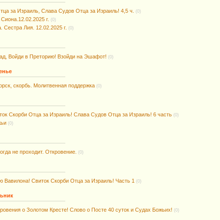
тца за Израиль, Слава Судов Отца за Израиль! 4,5 ч.
(0)
Сиона.12.02.2025 г.
(0)
 Сестра Лия. 12.02.2025 г.
(0)
д, Войди в Преторию! Взойди на Эшафот!
(0)
енье
орск, скорбь. Молитвенная поддержка
(0)
ток Скорби Отца за Израиль! Слава Судов Отца за Израиль! 6 часть
(0)
жьи
(0)
огда не проходит. Откровение.
(0)
ю Вавилона! Свиток Скорби Отца за Израиль! Часть 1
(0)
льник
кровения о Золотом Кресте! Слово о Посте 40 суток и Судах Божьих!
(0)