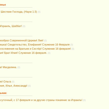
енье
е Шествие Господа, (Наум 1:3)
(0)
Израиль, Шаббат!
(0)
рообраз Современной Церкви! Лия!
(0)
ишка! Свидетельство, Епифания! Служение 16 Февраля
(0)
гословения на Братьев и Сестёр! Служение 16 февраля!
(0)
я! Брат Илия! Служение 16 февраля.
(0)
а! Магдалина.
(0)
ю! Ольга
(0)
ния, Илья, Александр!
(0)
льник
суточный, с 17 февраля и за другие страны покаяние за Израиль!
(0)