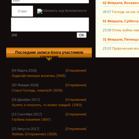
02 Февраля, Воскрес
09:57
Господь на нас и
01 Февраля, Суббота
23:09
Огонь войны на
200
31 Февраля, Пятница
23:03
Пророческая мол
Последние записи блога участников
служения
[04 Марта 2018]
[
Откровения
]
Ходатайственные молитвы
(
3945
)
[30 Января 2018]
[
Откровения
]
Спаси Господь, помилуй!
(
3639
)
[29 Декабря 2017]
[
Откровения
]
Хулить и поносить, то может каждый.
(
3363
)
[13 Сентября 2017]
[
Откровения
]
Глубина покаяния
(
3697
)
[23 Августа 2017]
[
Откровения
]
Любовь (Откровение)
(
3928
)