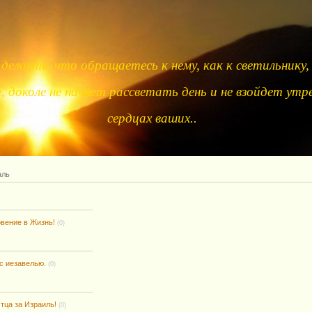
делаете, что обращаетесь к нему, как к светильнику,
 доколе не начнет рассветать день и не взойдет утре
сердцах ваших..
аль
вение в Жизнь!
(0)
с иезавелью.
(0)
тца за Израиль!
(0)