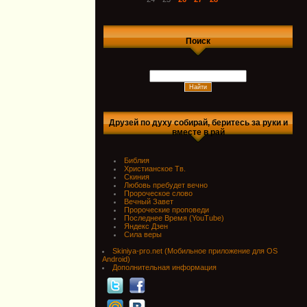
Поиск
Друзей по духу собирай, беритесь за руки и
вместе в рай
Библия
Христианское Тв.
Скиния
Любовь пребудет вечно
Пророческое слово
Вечный Завет
Пророческие проповеди
Последнее Время (YouTube)
Яндекс Дзен
Сила веры
Skiniya-pro.net (Мобильное приложение для OS
Android)
Дополнительная информация