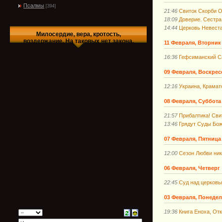
Псалмы
[394]
21:46
Свиток Скорби О
18:09
Доверие. Сестра 
14:44
Церковь Невеста.
Милосердие, вера, кротость,
воздержание. На таковых нет закона.
11 Февраля, Вторник
16:36
Гефсиманский Са
09 Февраля, Воскрес
12:16
Украина, Крамат
08 Февраля, Суббота
21:57
Прибалтика! Сви
13:46
Грядут Суды Бо
07 Февраля, Пятница
12:00
Сезон Любви ник
06 Февраля, Четверг
22:45
Суд над церковь
03 Февраля, Понеде
19:36
Книга Еноха, От