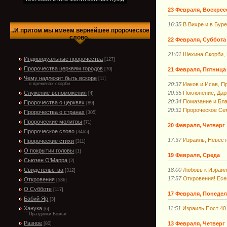
23 Февраля, Воскрес
16:35
В Вихре и в Бур
..И притом мы имеем вернейшее пророческое
слово..
22 Февраля, Суббота
21:01
Шехина Скорби, 
Индивидуальные пророчества
[127]
Пророчества церквям городов
21 Февраля, Пятница
[70]
Чему надлежит быть вскоре
[11]
20:37
Иаков и Исав, П
о временах скорби
20:35
Поклонение, Дар
Служение-вспоможения
[4]
20:34
Помазание и Бла
Пророчества о церквях
[89]
20:31
Пророческое Сем
Пророчества о странах
[305]
Пророческие молитвы
[71]
20 Февраля, Четверг
Пророческое слово
[3465]
17:37
Израиль, Невест
Пророческие стихи
[311]
О покрытии головы
[1]
19 Февраля, Среда
Сьюзен О'Марра
[2]
18:00
Любовь к Израил
Свидетельства
[312]
17:57
Откровения! Есе
Откровения
[536]
О Субботе
[117]
17 Февраля, Понеде
Бабий Яр
[3]
11:51
Израиль Пост 40 
Ханука
[6]
Праздники Божьи
Разное
13 Февраля, Четверг
[80]