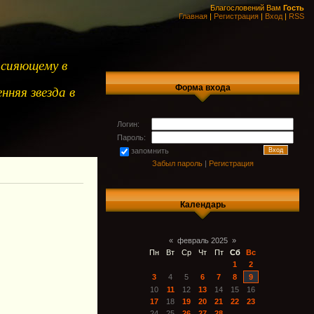
Благословений Вам
Гость
Главная
|
Регистрация
|
Вход
|
RSS
 сияющему в
Форма входа
нняя звезда в
Логин:
Пароль:
запомнить
Забыл пароль
|
Регистрация
Календарь
«
февраль 2025
»
Пн
Вт
Ср
Чт
Пт
Сб
Вс
1
2
3
4
5
6
7
8
9
10
11
12
13
14
15
16
17
18
19
20
21
22
23
24
25
26
27
28