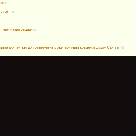
енье
 в нас.
(0)
м переплавил сердце
(0)
итва для тех, кто долгое время не может получить крещение Духом Святым
(0)