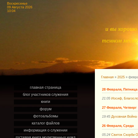
Воскресенье
09 Августа 2026
10:04
и вы хорошо 
темном месте,
Главная
»
2025
»
февр
главная страница
28 Февраля, Пятница
блог участников служения
21:05
Иосиф, Благосло
книги
27 Февраля, Четверг
форум
фотоальбомы
19:45
Духовная Война 
каталог файлов
26 Февраля, Среда
информация о служении
05:24
Свиток Скорби О
гостевая книга молитвенных нужд