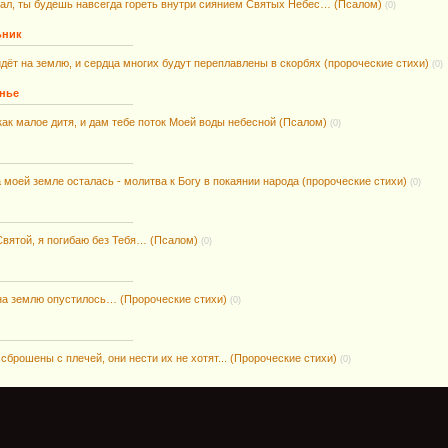
рал, ты будешь навсегда гореть внутри сиянием Святых Небес… (Псалом)
(0)
ьник
дёт на землю, и сердца многих будут переплавлены в скорбях (пророческие стихи)
(0)
енье
как малое дитя, и дам тебе поток Моей воды небесной (Псалом)
(0)
 моей земле осталась - молитва к Богу в покаянии народа (пророческие стихи)
(0)
вятой, я погибаю без Тебя… (Псалом)
(0)
на землю опустилось… (Пророческие стихи)
(0)
сброшены с плечей, они нести их не хотят... (Пророческие стихи)
(0)