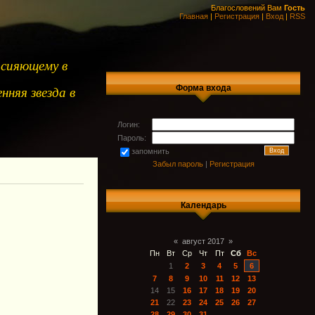
Благословений Вам
Гость
Главная
|
Регистрация
|
Вход
|
RSS
 сияющему в
Форма входа
нняя звезда в
Логин:
Пароль:
запомнить
Забыл пароль
|
Регистрация
Календарь
«
август 2017
»
Пн
Вт
Ср
Чт
Пт
Сб
Вс
1
2
3
4
5
6
7
8
9
10
11
12
13
14
15
16
17
18
19
20
21
22
23
24
25
26
27
28
29
30
31