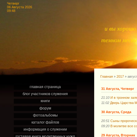
Четверг
06 Августа 2026
09:48
и вы хорошо 
темном месте,
Главная
»
2017
»
авгус
главная страница
31 Августа, Четверг
блог участников служения
21:10
И в тронном зал
книги
11:02
Дверь Царства М
форум
30 Августа, Среда
фотоальбомы
20:51
Сыны пророческ
каталог файлов
09:20
В молитве все 
информация о служении
29 Августа, Вторник
гостевая книга молитвенных нужд