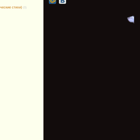
ческие стихи)
(0)