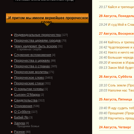
20:17
Кайся и трепещи
28 Августа, Понедел
..И притом мы имеем вернейшее пророческое
слово..
19:24
И суд Мой в Сла
27 Августа, Воскрес
Индивидуальные пророчества
[127]
Пророчества церквям городов
[70]
16:44
Кайтесь и трепе
Чему надлежит быть вскоре
[11]
16:42
Чудотворение и 
о временах скорби
16:41
Никто и ничто не
Служение-вспоможения
[4]
16:40
Большая череда 
Пророчества о церквях
[89]
09:20
И многие в Изра
Пророчества о странах
[305]
09:13
Закон Мой будет
Пророческие молитвы
[71]
26 Августа, Суббота
Пророческое слово
[3463]
Пророческие стихи
[311]
18:10
Соль земли (Про
О покрытии головы
[1]
18:03
Наполни нас Тво
Сьюзен О'Марра
[2]
25 Августа, Пятница
Свидетельства
[312]
Откровения
[536]
19:40
Я иду судить теб
О Субботе
[117]
09:40
Прощение (Прор
Бабий Яр
[3]
09:28
Научитесь проща
Ханука
[6]
Праздники Божьи
24 Августа, Четверг
Разное
[80]