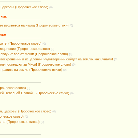
 церковь! (Пророческое слово)
(0)
ьник
ве изольётся на народ (Пророческие стихи)
(0)
енье
щите! (Пророческое слово)
(0)
исцеление (Пророческое слово)
(0)
 отлучит вас от Меня! (Пророческое слово)
(0)
воскрешений и исцелений, чудотворений сойдёт на землю, как цунами!
(0)
иле последуют за Мной! (Пророческое слово)
(0)
 править на земле (Пророческие стихи)
(0)
роческое слово)
(0)
ей Небесной Славой... (Пророческие стихи)
(0)
я, церковь! (Пророческое слово)
(0)
оческое слово)
(0)
ть! (Пророческое слово)
(0)