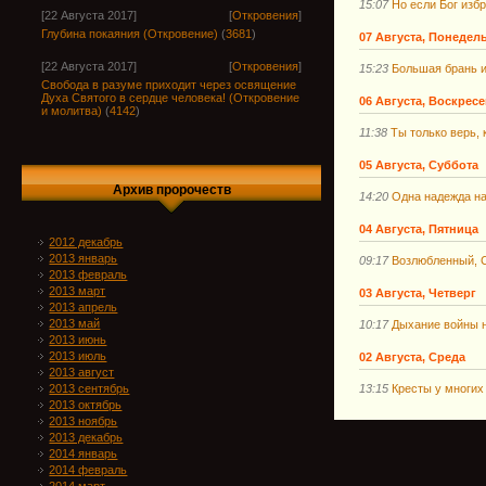
15:07
Но если Бог изб
[22 Августа 2017]
[
Откровения
]
Глубина покаяния (Откровение)
(
3681
)
07 Августа, Понедел
[22 Августа 2017]
[
Откровения
]
15:23
Большая брань и
Свобода в разуме приходит через освящение
Духа Святого в сердце человека! (Откровение
06 Августа, Воскрес
и молитва)
(
4142
)
11:38
Ты только верь, 
05 Августа, Суббота
Архив пророчеств
14:20
Одна надежда на
04 Августа, Пятница
2012 декабрь
2013 январь
09:17
Возлюбленный, С
2013 февраль
2013 март
03 Августа, Четверг
2013 апрель
2013 май
10:17
Дыхание войны 
2013 июнь
2013 июль
02 Августа, Среда
2013 август
13:15
Кресты у многих 
2013 сентябрь
2013 октябрь
2013 ноябрь
2013 декабрь
2014 январь
2014 февраль