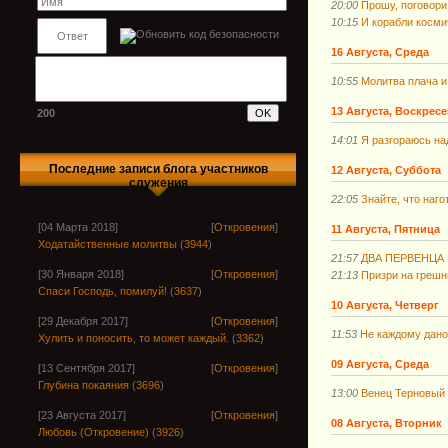
20:00
Прошу, поговори
10:15
И корабли косми
16 Августа, Среда
10:55
Молитва плача и
13 Августа, Воскрес
200
14:01
Я разгораюсь на
Последние записи блога участников
12 Августа, Суббота
служения
22:05
Знайте, что наго
[04 Марта 2018]
[
Откровения
]
11 Августа, Пятница
Ходатайственные молитвы
(
3944
)
21:57
ДВА ПЕРВЕНЦА 
[30 Января 2018]
[
Откровения
]
21:13
Призри на грешн
Спаси Господь, помилуй!
(
3637
)
10 Августа, Четверг
[29 Декабря 2017]
[
Откровения
]
11:53
Не каждому дано
Хулить и поносить, то может каждый.
(
3362
)
09 Августа, Среда
[13 Сентября 2017]
[
Откровения
]
Глубина покаяния
(
3696
)
13:00
Венец Терновый 
[23 Августа 2017]
[
Откровения
]
08 Августа, Вторник
Любовь (Откровение)
(
3926
)