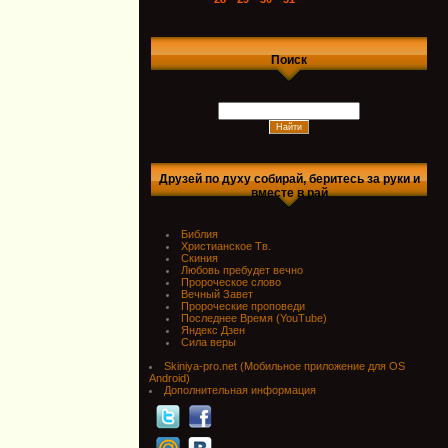
Поиск
Друзей по духу собирай, беритесь за руки и
вместе в рай
Библия
Христианское Тв.
Скиния
Любовь пребудет вечно
Пророческое слово
Вечный Завет
Пророческие проповеди
Последнее Время (YouTube)
Яндекс Дзен
Сила веры
Skiniya-pro.net (Мобильное приложение для OS
Android)
Дополнительная информация