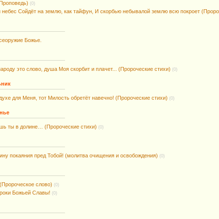
Проповедь)
(0)
 небес Сойдёт на землю, как тайфун, И скорбью небывалой землю всю покроет (Проро
сеоружие Божье.
ароду это слово, душа Моя скорбит и плачет... (Пророческие стихи)
(0)
ьник
 духе для Меня, тот Милость обретёт навечно! (Пророческие стихи)
(0)
енье
шь ты в долине… (Пророческие стихи)
(0)
ину покаяния пред Тобой! (молитва очищения и освобождения)
(0)
 (Пророческое слово)
(0)
роки Божьей Славы!
(0)