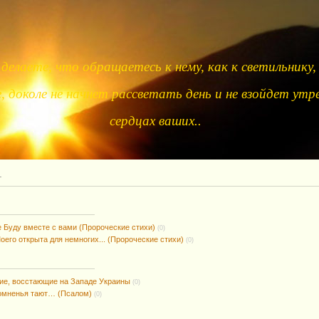
делаете, что обращаетесь к нему, как к светильнику,
 доколе не начнет рассветать день и не взойдет утре
сердцах ваших..
т
е Буду вместе с вами (Пророческие стихи)
(0)
оего открыта для немногих... (Пророческие стихи)
(0)
ие, восстающие на Западе Украины
(0)
сомненья тают… (Псалом)
(0)