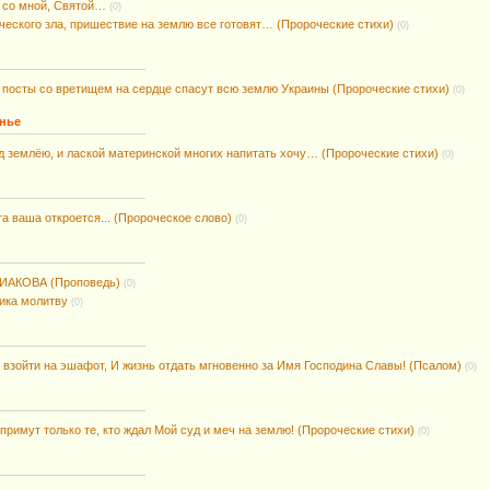
 со мной, Святой…
(0)
ческого зла, пришествие на землю все готовят… (Пророческие стихи)
(0)
 посты со вретищем на сердце спасут всю землю Украины (Пророческие стихи)
(0)
енье
д землёю, и лаской материнской многих напитать хочу… (Пророческие стихи)
(0)
та ваша откроется... (Пророческое слово)
(0)
ИАКОВА (Проповедь)
(0)
ика молитву
(0)
 взойти на эшафот, И жизнь отдать мгновенно за Имя Господина Славы! (Псалом)
(0)
примут только те, кто ждал Мой суд и меч на землю! (Пророческие стихи)
(0)