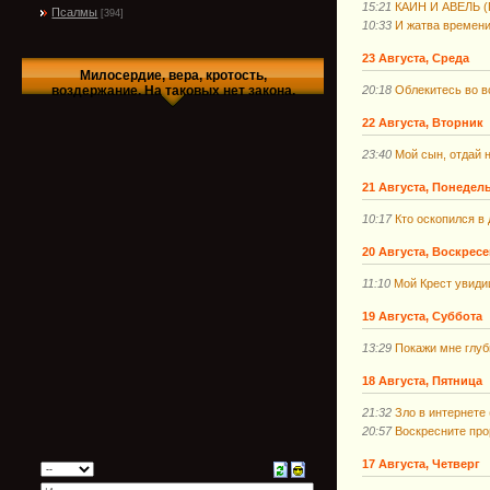
15:21
КАИН И АВЕЛЬ (
Псалмы
[394]
10:33
И жатва времени
23 Августа, Среда
Милосердие, вера, кротость,
20:18
Облекитесь во в
воздержание. На таковых нет закона.
22 Августа, Вторник
23:40
Мой сын, отдай н
21 Августа, Понедел
10:17
Кто оскопился в
20 Августа, Воскрес
11:10
Мой Крест увиди
19 Августа, Суббота
13:29
Покажи мне глуб
18 Августа, Пятница
21:32
Зло в интернете
20:57
Воскресните про
17 Августа, Четверг