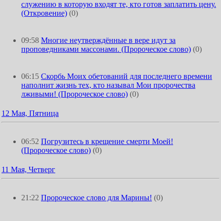
служению в которую входят те, кто готов заплатить цену.
(Откровение)
(0)
09:58
Многие неутверждённые в вере идут за
проповедниками массонами. (Пророческое слово)
(0)
06:15
Скорбь Моих обетований для последнего времени
наполнит жизнь тех, кто называл Мои пророчества
лживыми! (Пророческое слово)
(0)
12 Мая, Пятница
06:52
Погрузитесь в крещение смерти Моей!
(Пророческое слово)
(0)
11 Мая, Четверг
21:22
Пророческое слово для Марины!
(0)