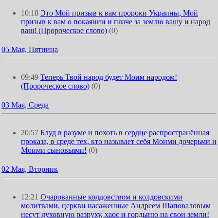
10:18
Это Мой призыв к вам пророки Украины, Мой
призыв к вам о покаянии и плаче за землю вашу и народ
ваш! (Пророческое слово)
(0)
05 Мая, Пятница
09:49
Теперь Твой народ будет Моим народом!
(Пророческое слово)
(0)
03 Мая, Среда
20:57
Блуд в разуме и похоть в сердце распространённая
проказа, в среде тех, кто называет себя Моими дочерьми и
Моими сыновьями!
(0)
02 Мая, Вторник
12:21
Очарованные колдовством и колдовскими
молитвами, церкви насаженные Андреем Шаповаловым
несут духовную разруху, хаос и гордыню на свои земли!