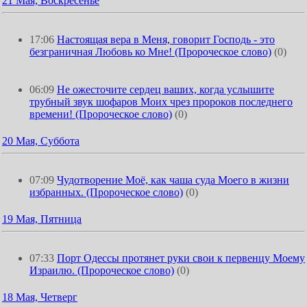
21 Мая, Воскресенье
17:06
Настоящая вера в Меня, говорит Господь - это
безграничная Любовь ко Мне! (Пророческое слово)
(0)
06:09
Не ожесточите сердец ваших, когда услышите
трубный звук шофаров Моих чрез пророков последнего
времени! (Пророческое слово)
(0)
20 Мая, Суббота
07:09
Чудотворение Моё, как чаша суда Моего в жизни
избранных. (Пророческое слово)
(0)
19 Мая, Пятница
07:33
Порт Одессы протянет руки свои к первенцу Моему
Израилю. (Пророческое слово)
(0)
18 Мая, Четверг