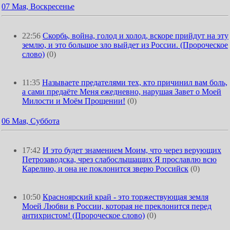
07 Мая, Воскресенье
22:56
Скорбь, война, голод и холод, вскоре прийдут на эту
землю, и это большое зло выйдет из России. (Пророческое
слово)
(0)
11:35
Называете предателями тех, кто причинил вам боль,
а сами предаёте Меня ежедневно, нарушая Завет о Моей
Милости и Моём Прощении!
(0)
06 Мая, Суббота
17:42
И это будет знамением Моим, что через верующих
Петрозаводска, чрез слабослышащих Я прославлю всю
Карелию, и она не поклонится зверю Российск
(0)
10:50
Красноярский край - это торжествующая земля
Моей Любви в России, которая не преклонится перед
антихристом! (Пророческое слово)
(0)