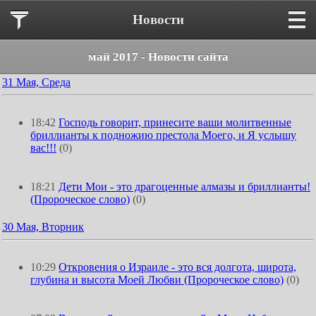
Новости
май 2017 - Новости сайта
31 Мая, Среда
18:42
Господь говорит, принесите ваши молитвенные
бриллианты к подножию престола Моего, и Я услышу
вас!!!
(0)
18:21
Дети Мои - это драгоценные алмазы и бриллианты!
(Пророческое слово)
(0)
30 Мая, Вторник
10:29
Откровения о Израиле - это вся долгота, широта,
глубина и высота Моей Любви (Пророческое слово)
(0)