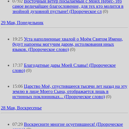
07:02
Восточный ветер посылаемый с Моих Небес- это
самое величайшее благословение, для тех кто молится в
знойной духовной пустыне! (Пророческое сл
(0)
29 Мая, Понедельник
19:25
Уста наполненные хвалой о Моём Святом Имени,
будут напоены могучим даром, истолкования иных
языков. (Пророческое слово)
(0)
17:37
Благодатные дары Моей Славы! (Пророческое
слово)
(0)
15:06
Царство Моё, спустившееся тысячи лет назад на эту
землю в лице Моего Сына, отображается лишь в
истинных поклонниках... (Пророческое слово)
(0)
28 Мая, Воскресенье
07:29
Воскресните многие осуетившиеся! (Пророческое