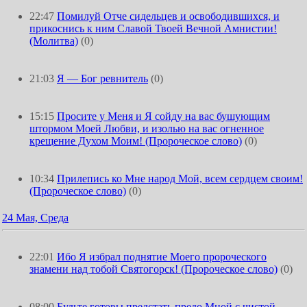
22:47
Помилуй Отче сидельцев и освободившихся, и
прикоснись к ним Славой Твоей Вечной Амнистии!
(Молитва)
(0)
21:03
Я — Бог ревнитель
(0)
15:15
Просите у Меня и Я сойду на вас бушующим
штормом Моей Любви, и изолью на вас огненное
крещение Духом Моим! (Пророческое слово)
(0)
10:34
Прилепись ко Мне народ Мой, всем сердцем своим!
(Пророческое слово)
(0)
24 Мая, Среда
22:01
Ибо Я избрал поднятие Моего пророческого
знамени над тобой Святогорск! (Пророческое слово)
(0)
08:00
Будьте готовы предстать предо Мной с чистой