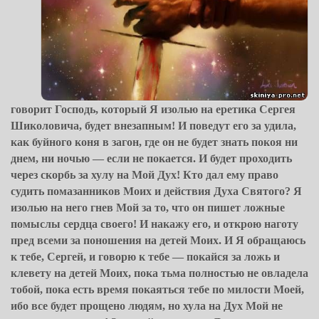
говорит Господь, который Я изолью на еретика Сергея
Шиколовича, будет внезапным! И поведут его за удила,
как буйного коня в загон, где он не будет знать покоя ни
днем, ни ночью — если не покается. И будет проходить
через скорбь за хулу на Мой Дух! Кто дал ему право
судить помазанников Моих и действия Духа Святого? Я
изолью на него гнев Мой за то, что он пишет ложные
помыслы сердца своего! И накажу его, и открою наготу
пред всеми за поношения на детей Моих. И Я обращаюсь
к тебе, Сергей, и говорю к тебе — покайся за ложь и
клевету на детей Моих, пока тьма полностью не овладела
тобой, пока есть время покаяться тебе по милости Моей,
ибо все будет прощено людям, но хула на Дух Мой не