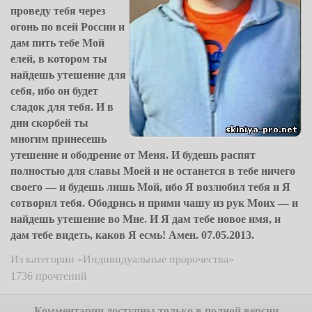
проведу тебя через
огонь по всей России и
дам пить тебе Мой
елей, в котором ты
найдешь утешение для
себя, ибо он будет
сладок для тебя. И в
дни скорбей ты
многим принесешь
утешение и ободрение от Меня. И будешь распят
полностью для славы Моей и не останется в тебе ничего
своего — и будешь лишь Мой, ибо Я возлюбил тебя и Я
сотворил тебя. Ободрись и прими чашу из рук Моих — и
найдешь утешение во Мне. И Я дам тебе новое имя, и
дам тебе видеть, каков Я есмь! Амен.
07.05.2013.
Из категории «Индивидуальные пророчества»
1736 прочтений
Комментарии доступны только в полной версии