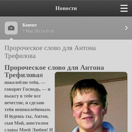
Новости
Ковчег
7 Мая 2013 в 0:16
Пророческое слово для Антона
Трефилова
Пророческое слово для Антона
Трефилова
Я
поколеблю тебя, —
говорит Господь, — и
выжгу в тебе все
нечестие, и сделаю
тебя непоколебимым.
И будешь ты, Антон,
сын Мой, апостолом
славы Моей Любви! И