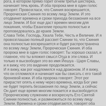
рога, в котором прямо горит огнем третья шестерка,
начинает течь кровь. И оба пророка мне в один голос
говорят: Провозгласи, что Скиния воскрешается,
Пророческая Скиния по всему лицу Земли. И это
отодвинет времена и сроки прихода беззакония на все
лицо Земли. И Бог еще даст времен многим для
покаяния, чтобы Евангелие прошло полностью и
проповедовалось до краев Земли.
Слава Тебе, Господь, Хвала Тебе, Честь и Величие. И я
провозглашаю полный рассвет Скинии то, что Скиния
она полностью воскрешается и будет распространена
по всему лицу Земли, Пророческая Скиния. И оба
пророка мне в один голос говорят: Ты хорошо сказал, и
главное, что ты вложил смысл Отца в эти слова. И
только я высвободил это во имя Йешуа - Царя Славы,
и я вижу, что это видение продолжается.
И я вижу, как рог надломился над драконом. И я вижу,
что он отломился и начинает как бы свисать с его такой
броневой кожи. И оба пророка говорят: Этот рог
прирастет опять к нему через времена, когда Бог уже
не будет терпеть беззакония по лицу Земли, а сейчас
Он дает еще время многим покается и высвободится
Пророческому служению и воскреснуть Его Святой
Скинии полностью, и размножиться по всему лицу
Земли. Времена и сроки отодвигаются, говорят оба