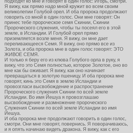
подходят ко мне и говорят в один голос: Игорь, смотри.
Я вижу, как прямо надо мной кружит во всем своим
великолепии Голубой орел. И оба пророка продолжают
говорить со мной в один голос. Они мне говорят: Он
принес тебе пророческое семя Скинии, Скинии
Пророческого служения, чтобы ты посеял его в этой
земле, в Исландии. И Голубой орел прямо
приземляется возле меня. Я вижу, он мне дает
переливающееся Семя. Я вижу, оно прямо все из
Золота, и оба пророка мне в один голос говорят: ЭТО
ЖИВОЕ СЕМЯ.
И только я беру его из клюва Голубого орла в руку, я
вижу, что это Семя полностью, которое Золотое, оно во
мне как бы оживает. Я вижу, как оно начинает
превращаться в золотую пшеницу. И оба пророка мне
говорят, кинь это Семя в землю Исландии и
провозгласи высвобождение и распространение
Пророческого служения Скинии по всей земле
Исландии. Во имя Йешуа я провозглашаю
высвобождение и размножение пророческого
Служения Скинии по всей земле Исландии во имя
Йешуа.
И оба пророка мне продолжают говорить в один голос,
смотри. Они мне говорят, повернись. Я поворачиваюсь,
и я опять начинаю видеть дракона. Я вижу, как с его