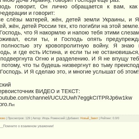
одь говорит, Он лично обращается к вам, как
Федерации и говорит:
е слёзы матерей, жён, детей земли Украины, и 
й, жён, детей России тех, кто погибли на этой земл
 Господь, что Я накормлю и напою тебя этими слезам
рживал, если ты, и Господь опять предупрежд
 полностью эту кровопролитную войну. Я знаю 
одь, и где есть Истина, и если ты не остановишься,
 подвергнута Огню и разделению. И Я не впущу теб
потому, что ты будешь низвергнут во тьму преиспод
 Господь. И Я сделаю это, и многие услышат об этом
ский
ервоисточник ВИДЕО и ТЕКСТ:
.youtube.com/channel/UCU2Uwh7eggkCITPRJp6w1kw
-pro.n
et
лово
|
Просмотров
: 129 | Автор: Игорь Роменский |
Добавил
:
Новый_Завет
|
Рейтинг
:
0.0
/
0
__Помните о взаимном уважении!