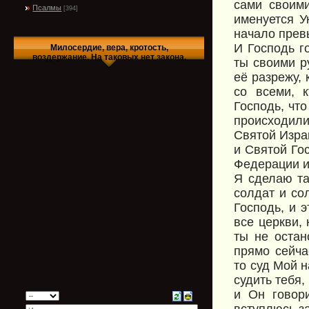
сами своими
Псалмы
[394]
именуется У
начало прев
И Господь г
Милосердие, вера, кротость,
воздержание. На таковых нет закона.
ты своими р
её разрежу, 
со всеми, 
Господь, что
происходили
Святой Изра
и Святой Го
Федерации и 
Я сделаю та
солдат и со
Господь, и э
все церкви,
ты не остан
прямо сейча
то суд Мой н
судить тебя,
и Он говор
вступлюсь за