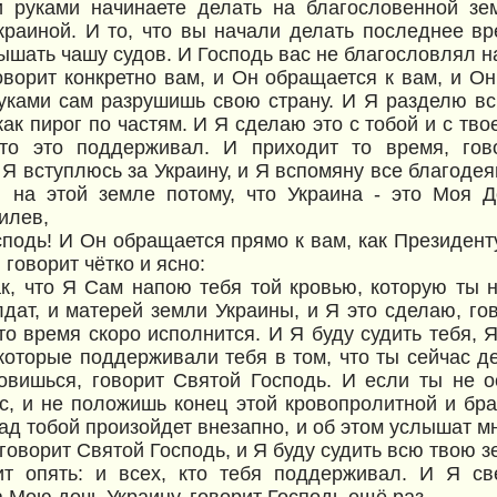
 руками начинаете делать на благословенной зе
краиной. И то, что вы начали делать последнее вр
ышать чашу судов. И Господь вас не благословлял на
оворит конкретно вам, и Он обращается к вам, и Он 
уками сам разрушишь свою страну. И Я разделю в
как пирог по частям. И Я сделаю это с тобой и с тво
кто это поддерживал. И приходит то время, гов
 Я вступлюсь за Украину, и Я вспомяну все благодея
 на этой земле потому, что Украина - это Моя Д
илев,
сподь! И Он обращается прямо к вам, как Президент
говорит чётко и ясно:
к, что Я Сам напою тебя той кровью, которую ты 
лдат, и матерей земли Украины, и Я это сделаю, го
то время скоро исполнится. И Я буду судить тебя, Я
 которые поддерживали тебя в том, что ты сейчас д
овишься, говорит Святой Господь. И если ты не 
с, и не положишь конец этой кровопролитной и бра
ад тобой произойдет внезапно, и об этом услышат мн
 говорит Святой Господь, и Я буду судить всю твою 
ит опять: и всех, кто тебя поддерживал. И Я св
 Мою дочь Украину, говорит Господь ещё раз.