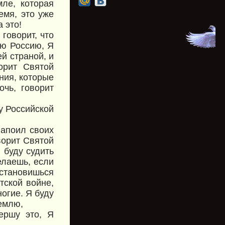
мле, которая
емя, это уже
 это!
говорит, что
сю Россию, Я
ей страной, и
орит Святой
ния, которые
очь, говорит
у Российской
напоил своих
ворит Святой
 буду судить
елаешь, если
остановишься
тской войне,
огие. Я буду
землю,
ершу это, Я