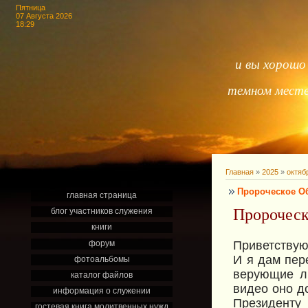
Пятница
07 Августа 2026
18:29
и вы хорошо 
темном месте,
Главная
»
2025
»
октяб
Пророческое Об
главная страница
Пророческ
блог участников служения
книги
форум
Приветствую 
И я дам пер
фотоальбомы
верующие лю
каталог файлов
видео оно д
информация о служении
Президенту
гостевая книга молитвенных нужд