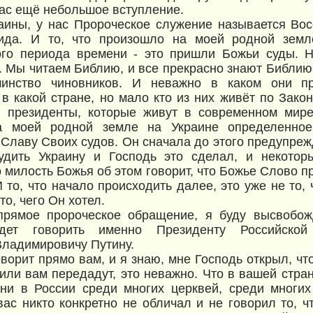
ас ещё небольшое вступление.
аины, у нас Пророческое служение называется Во
ида. И то, что произошло на моей родной земл
ого периода времени - это пришли Божьи суды. Н
 Мы читаем Библию, и все прекрасно знают Библию,
инство чиновников. И неважно в каком они пр
 в какой стране, но мало кто из них живёт по Зако
и президенты, которые живут в современном мире
а моей родной земле на Украине определенно
Славу Своих судов. Он сначала до этого предупреж
судить Украину и Господь это сделал, и некото
о милость Божья об этом говорит, что Божье Слово п
 то, что начало происходить далее, это уже не то, 
то, чего Он хотел.
прямое пророческое обращение, я буду высвобожд
удет говорить именно Президенту Российской
ладимировичу Путину.
оворит прямо вам, и я знаю, мне Господь открыл, чт
, или вам передадут, это неважно. Что в вашей стра
ни в России среди многих церквей, среди многи
вас никто конкретно не обличал и не говорил то, ч