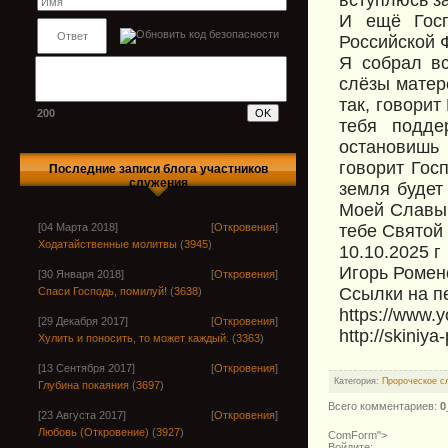
И ещё Госп
Российской 
Я собрал вс
слёзы матере
так, говорит
200
тебя подде
остановишь
говорит Госп
Последние записи блога участников
служения
земля будет
Моей Славы 
тебе Святой
[04 Марта 2018]
[
Откровения
]
Ходатайственные молитвы
(
3945
)
10.10.2025 г
Игорь Ромен
[30 Января 2018]
[
Откровения
]
Ссылки на п
Спаси Господь, помилуй!
(
3638
)
https://www
[29 Декабря 2017]
[
Откровения
]
http://skiniya
Хулить и поносить, то может каждый.
(
3363
)
[13 Сентября 2017]
[
Откровения
]
Категория
:
Пророческое с
Глубина покаяния
(
3697
)
Всего комментариев
:
0
[23 Августа 2017]
[
Откровения
]
Любовь (Откровение)
(
3927
)
ComForm">
Войдите: