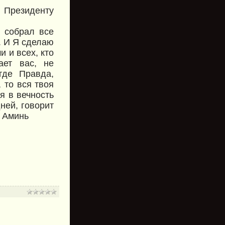
 Президенту
Я собрал все
е. И Я сделаю
и и всех, кто
ает вас, не
где Правда,
 то вся твоя
я в вечность
ней, говорит
! Аминь