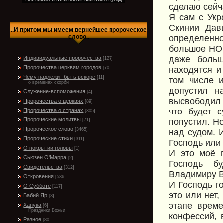
сделаю сейч
Я сам с Укр
Скинии Дав
..И притом мы имеем вернейшее пророческое
определенн
слово..
большое НО.
даже больш
Индивидуальные пророчества
[127]
Пророчества церквям городов
находятся и
[70]
Чему надлежит быть вскоре
[11]
том числе 
о временах скорби
допустил н
Служение-вспоможения
[4]
высвободил 
Пророчества о церквях
[89]
что будет 
Пророчества о странах
[305]
Пророческие молитвы
попустил. Н
[71]
Пророческое слово
[3465]
над судом. И
Пророческие стихи
[311]
Господь или 
О покрытии головы
[1]
И это моё 
Сьюзен О'Марра
[2]
Господь б
Свидетельства
[312]
Владимиру В
Откровения
[536]
И Господь г
О Субботе
[117]
это или нет
Бабий Яр
[3]
этапе време
Ханука
[6]
Праздники Божьи
конфессий, 
Разное
[80]