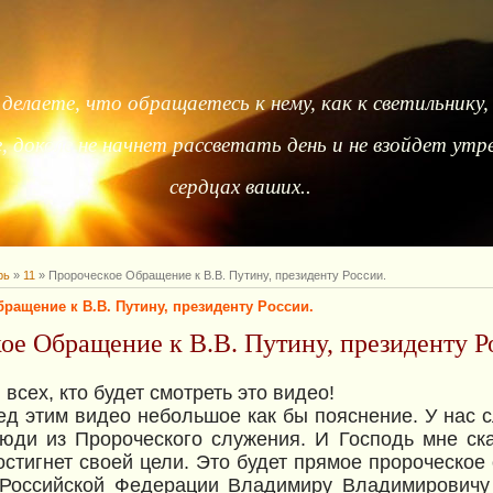
делаете, что обращаетесь к нему, как к светильнику,
 доколе не начнет рассветать день и не взойдет утре
сердцах ваших..
рь
»
11
» Пророческое Обращение к В.В. Путину, президенту России.
ращение к В.В. Путину, президенту России.
ое Обращение к В.В. Путину, президенту Р
всех, кто будет смотреть это видео!
ед этим видео небольшое как бы пояснение. У нас 
ди из Пророческого служения. И Господь мне ска
остигнет своей цели. Это будет прямое пророческое
 Российской Федерации Владимиру Владимировичу 