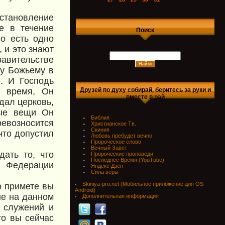
сстановление
е в течение
Поиск
о есть одно
 и это знают
авительстве
ну Божьему в
. И Господь
е время, Он
Друзей по духу собирай, беритесь за руки и
вместе в рай
дал церковь,
рые вещи Он
Библия
ревозносится
Христианское Тв.
Скиния
что допустил
Любовь пребудет вечно
Пророческое слово
Вечный Завет
ать то, что
Пророческие проповеди
Последнее Время (YouTube)
 Федерации
Яндекс Дзен
Сила веры
Skiniya-pro.net (Мобильное приложение для OS
о примете вы
Android)
не на данном
Дополнительная информация
х служений и
то вы сейчас