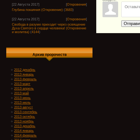
[22 Августа 2017]
[
Откровения
]
Глубина покаяния (Откровение)
(
3683
)
[22 Августа 2017]
[
Откровения
]
Отправи
Свобода в разуме приходит через освящение
Духа Святого в сердце человека! (Откровение
и молитва)
(
4144
)
Архив пророчеств
2012 декабрь
2013 январь
2013 февраль
2013 март
2013 апрель
2013 май
2013 июнь
2013 июль
2013 август
2013 сентябрь
2013 октябрь
2013 ноябрь
2013 декабрь
2014 январь
2014 февраль