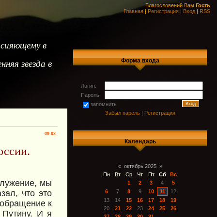
Благословений Вам
Гость
Главная
|
Регистрация
|
Вход
|
RSS
 сияющему в
Форма входа
нняя звезда в
Логин:
Пароль:
запомнить
Забыл пароль
|
Регистрация
09:02
Календарь
оссии.
«
октябрь 2025
»
Пн
Вт
Ср
Чт
Пт
Сб
Вс
служение, мы
1
2
3
4
5
зал, что это
6
7
8
9
10
11
12
13
14
15
16
17
18
19
 обращение к
20
21
22
23
24
25
26
Путину. И я
27
28
29
30
31