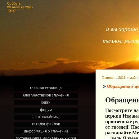
Суббота
08 Августа 2026
13:02
и вы хорошо 
темном месте,
Главная
»
2013
»
май
»
Обращение к ц
главная страница
блог участников служения
Обращени
книги
форум
Посмотрите на
церкви Измаил
фотоальбомы
пронзенные ру
каталог файлов
от гвоздей! П
информация о служении
распинайте Ме
— ведь Я умер
гостевая книга молитвенных нужд