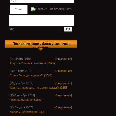
200
Последние записи блога участников
служения
[04 Марта 2018]
[
Откровения
]
Ходатайственные молитвы
(
3945
)
[30 Января 2018]
[
Откровения
]
Спаси Господь, помилуй!
(
3638
)
[29 Декабря 2017]
[
Откровения
]
Хулить и поносить, то может каждый.
(
3363
)
[13 Сентября 2017]
[
Откровения
]
Глубина покаяния
(
3697
)
[23 Августа 2017]
[
Откровения
]
Любовь (Откровение)
(
3927
)