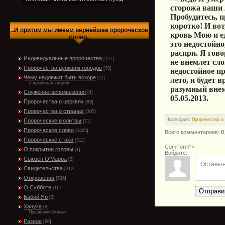
сторожа ваши 
Пробудитесь, п
коротко! И вот
..И притом мы имеем вернейшее пророческое
кровь Мою и е
слово..
это недостойно
распри. Я гов
Индивидуальные пророчества
[127]
не внемлет сло
Пророчества церквям городов
[70]
недостойное п
Чему надлежит быть вскоре
[11]
лето, и будет
о временах скорби
разумный внем
Служение-вспоможения
[4]
05.05.2013.
Пророчества о церквях
[89]
Пророчества о странах
[305]
Категория
:
Пророчества о
Пророческие молитвы
[71]
Пророческое слово
[3465]
Всего комментариев
:
0
Пророческие стихи
[311]
ComForm">
О покрытии головы
[1]
Войдите:
Сьюзен О'Марра
[2]
Свидетельства
[312]
Откровения
[536]
О Субботе
[117]
Отправи
Бабий Яр
[3]
Ханука
[6]
Праздники Божьи
Разное
[80]