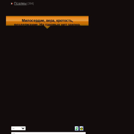
Псалмы
[394]
Милосердие, вера, кротость,
воздержание. На таковых нет закона.