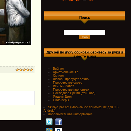
Поиск
Друзей по духу собирай, беритесь за руки и
вместе в рай
Библия
Христианское Тв.
Скиния
Любовь пребудет вечно
Пророческое слово
Вечный Завет
Пророческие проповеди
Последнее Время (YouTube)
Яндекс Дзен
Сила веры
Skiniya-pro.net (Мобильное приложение для OS
Android)
Дополнительная информация