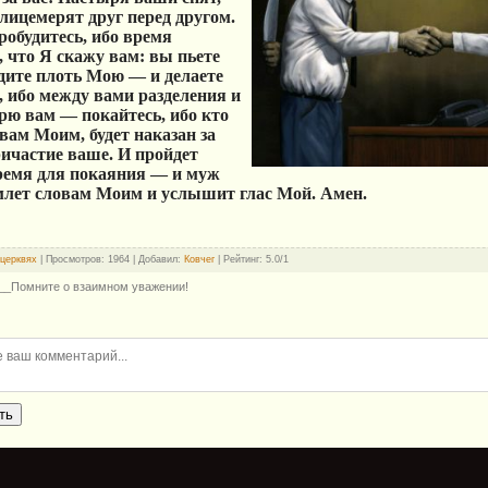
лицемерят друг перед другом.
робудитесь, ибо время
, что Я скажу вам: вы пьете
дите плоть Мою — и делаете
, ибо между вами разделения и
орю вам — покайтесь, ибо кто
вам Моим, будет наказан за
ричастие ваше. И пройдет
 время для покаяния — и муж
лет словам Моим и услышит глас Мой. Амен.
 церквях
|
Просмотров
: 1964 |
Добавил
:
Ковчег
|
Рейтинг
:
5.0
/
1
__Помните о взаимном уважении!
ть