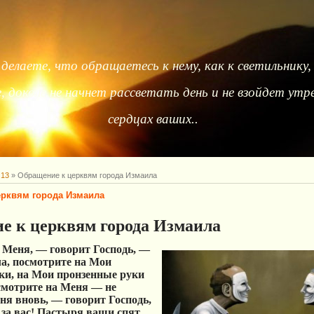
делаете, что обращаетесь к нему, как к светильнику,
 доколе не начнет рассветать день и не взойдет утре
сердцах ваших..
13
» Обращение к церквям города Измаила
ерквям города Измаила
е к церквям города Измаила
 Меня, — говорит Господь, —
а, посмотрите на Мои
ки, на Мои пронзенные руки
осмотрите на Меня — не
ня вновь, — говорит Господь,
 за вас! Пастыря ваши спят,