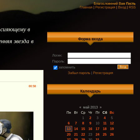
Благословений Вам
Гость
Главная
|
Регистрация
|
Вход
|
RSS
 сияющему в
Форма входа
нняя звезда в
Логин:
Пароль:
запомнить
Забыл пароль
|
Регистрация
00:58
Календарь
«
май 2013
»
Пн
Вт
Ср
Чт
Пт
Сб
Вс
1
2
3
4
5
6
7
8
9
10
11
12
13
14
15
16
17
18
19
20
21
22
23
24
25
26
27
28
29
30
31