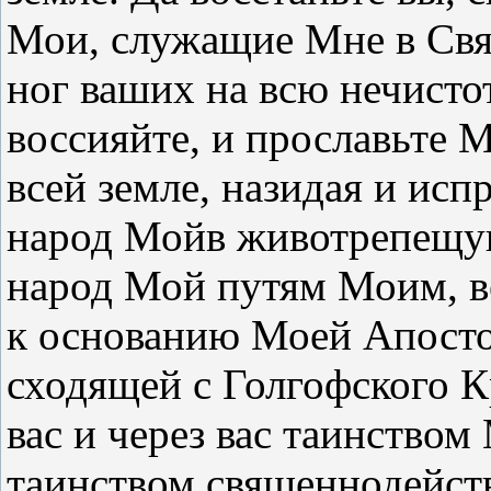
Мои, служащие Мне в Свят
ног ваших на всю нечистот
воссияйте, и прославьте 
всей земле, назидая и исп
народ Мойв животрепещущ
народ Мой путям Моим, 
к основанию Моей Апосто
сходящей с Голгофского К
вас и через вас таинством
таинством священнодейст