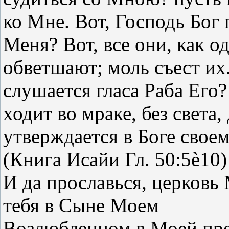
ко Мне. Вот, Господь Бог 
Меня? Вот, все они, как о
обветшают; моль съест их.
слушается гласа Раба Его?
ходит во мраке, без света,
утверждается в Боге своем
(Книга Исайи Гл. 50:5è10)
И да прославься, церковь
тебя в Сыне Моем
Возлюбленном в Моей пре