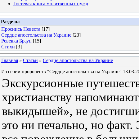
Гостевая книга молитвенных нужд
Разделы
Проснись Невеста
[17]
Сердце апостольства на Украине
[23]
Ревекка Браун
[15]
Стихи
[3]
Главная
»
Статьи
»
Сердце апостольства на Украине
Из серии пророчеств "Сердце апостольства на Украине" 13.03.20
Экскурсионные путешест
христианству напоминаю
выкидышей», не достигши
это ни печально, но факт.
все порождение в большин