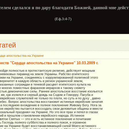
елем сделался я по дару благодати Божией, данной мне дейс
(Еф.3:4-7)
татей
дце апостольства на Украине
еств "Сердце апостольства на Украине" 10.03.2009 г.
 войдя полностью в протестантскую религию, действует мощным
невековых пирамид на земле Украины. Рабство египетского
ркви на Украине, соединяясь с коррумпированной политикой этого
веренитет в каждую область и регион украинской земли,
азанных сограждан в теневой расцвет египетского культа на
е многих поместных фараонов-иерархов к такому сюжету
стью демонические силы. Раннее апостольское восстание изольется
к же, как излился и серный дождь на Содом и Гоморру. Пагуба и
еврейских служителей не только по плоти, но суть и по духу , давно
ебес. Вопрос апостольства восстановит истинные еврейские зачатия
ча последнюю вхождению в полное поклонение Живому Богу. Нога за
вое еврейство пытается воссоздать свои деловитые общины и ввести
ональный праздник» на Украине. Но это все прах и пепел в глазах
ий в прошлом становлении еврейского народа. Истинное
Святое Святых — это и есть истинное поклонение и почитание
 Господь полного субботства и полного покоя, и огромное
ие на Украине будет восстанавливающей силой Моего истинного