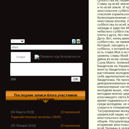
субботства на Украи
Славы на всей земле
и по всей земле. И 
апостольское суббот
спасения израильског
Коленопреклонение с
неистовым воплем. И
субботства по всей 
награды в Царстве М
небесного субботств
плоти и духа, без н
Духа. Вот, конец вре
субботство, не прие
Который, находясь в 
субботы, о которой 
есть слава Моя и ис
уровень славы Моей и
дивна во всем своем
Сына Моего. Аллилуй
Бандитизм на Украин
монстр бандитизма п
растлением молодежи
себя идолопоклонств
200
бандитизма. Не проп
деморализованную мо
компьютерные систе
молодежи выше, чем 
методики многих цер
Последние записи блога участников
излучающего света М
служения
время подниматься 
среди молодежи, не 
сокрыта в отвержен
Татуированная молод
[04 Марта 2018]
[
Откровения
]
украинской нации, к
Ходатайственные молитвы
(
3945
)
апостольского крест
общем. Натурализаци
вторжение апостольс
[30 Января 2018]
[
Откровения
]
всей Украины в цело