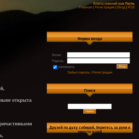
Благословений вам
Гость
Главная
|
Регистрация
|
Вход
|
RSS
Форма входа
Логин:
Пароль:
запомнить
Забыл пароль
|
Регистрация
й,
Поиск
 ныне открыта
причастниками
Друзей по духу собирай, беритесь за руки и
вместе в рай
я,