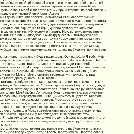
ие вибрационной эйфории. И итоги этого видны по всей стране, ибо
ражается в целом и на состоянии страны. апостолы силы Моей
 лучах славы Моей и засветят Моими прожекторами по всей земле, и
игодную для употребления соль. Аминь.
оны демонического аспекта насаживают свои «апостольские
х церквях плотской характеристики популярного массового членства.
ольшую роль в каждом, кто без дара виденья становится под закон
 Играя очень скрыто в эти игры, дьявол приводит в сбой всю
 в целом в ее вестибулярном аппарате. Мои, истинно помазанные
лкиваться с очень определенными трудностями, потому как враг
 им в основном со стороны все тех же «верующих проповедников»,
него даже сами того не подозревая. Взрыв истинного апостольства
се застойные стороны церкви, приближая ее к святости и Моему
му будет заплачена огромнейшая, не только на Украине, но и по всей
овных «шоу-программ» будут разрушены.О, как люблю Я тебя, Мой
й израильский начаток, пребывающий в Духе Моем и Истине. Никто и
 тебя печать апостольства Моего. И только ради тебя, Мой
ильский остаток, Я совершу большие и огромные Мои апостольские
 заплаченные огромной ценой Крови Моего Сына. Слышащий да
ю Израиля Моего, Моего святого первенца, упитанного тельца
ью Моего драгоценного Сына. Аминь.
ротеста, возбужденная дьявольским экстазом, рвет и мечет тех, кто
м блуде. Могущий спасти Израиля, зрит и видит бедствия, сходящие
т апостольского служения засияет без человеческого рукоположения,
 для славы Моей любви. Антихрист будет свержен в озеро огненное
«верующими согражданами», ищущими выгоду в церквях. Анархия,
акая глупость, посещающая церковь Мою вместе со всеми ее
льство восстанет, и слышит зов уже сейчас на свержение ложных
 слепого членства, идолопоклонства воскресным служениям.
 сияй сполна для Моих возлюбленных апостольских служителей,
и в Моего Царя по чину Мелхиседека. И за принятие этой
 Я подниму апостольское служение до небывалых размеров. И это
 что осталось совсем немного, и зов последней трубы грянет на
м забеге.
постольский посох, займет достойное место на Украине и по всей
е ему по праву через Святую Кровь Завета Моего. Царство славы