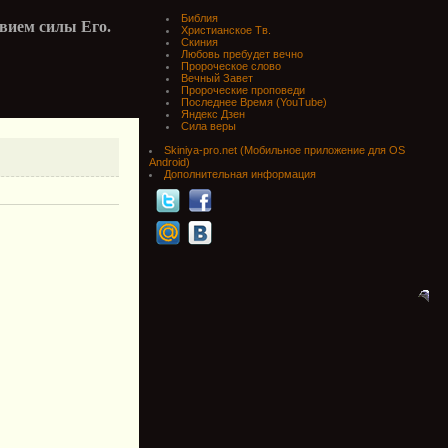
Библия
твием силы Его.
Христианское Тв.
Скиния
Любовь пребудет вечно
Пророческое слово
Вечный Завет
Пророческие проповеди
Последнее Время (YouTube)
Яндекс Дзен
Сила веры
Skiniya-pro.net (Мобильное приложение для OS
Android)
Дополнительная информация