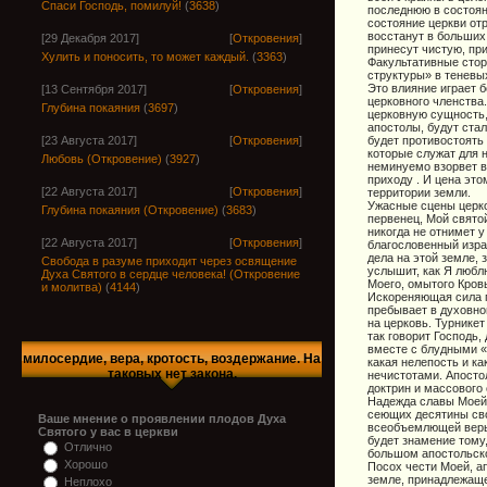
Спаси Господь, помилуй!
(
3638
)
последнюю в состоян
состояние церкви от
восстанут в больших
[29 Декабря 2017]
[
Откровения
]
принесут чистую, пр
Хулить и поносить, то может каждый.
(
3363
)
Факультативные стор
структуры» в теневы
Это влияние играет б
[13 Сентября 2017]
[
Откровения
]
церковного членства.
Глубина покаяния
(
3697
)
церковную сущность,
апостолы, будут ста
будет противостоять
[23 Августа 2017]
[
Откровения
]
которые служат для 
Любовь (Откровение)
(
3927
)
неминуемо взорвет в
приходу . И цена это
[22 Августа 2017]
[
Откровения
]
территории земли.
Ужасные сцены церк
Глубина покаяния (Откровение)
(
3683
)
первенец, Мой свято
никогда не отнимет у
[22 Августа 2017]
[
Откровения
]
благословенный изра
дела на этой земле,
Свобода в разуме приходит через освящение
услышит, как Я любл
Духа Святого в сердце человека! (Откровение
Моего, омытого Кров
и молитва)
(
4144
)
Искореняющая сила п
пребывает в духовно
на церковь. Турнике
так говорит Господь,
вместе с блудными 
милосердие, вера, кротость, воздержание. На
какая нелепость и к
таковых нет закона.
нечистотами. Апосто
доктрин и массового
Надежда славы Моей,
сеющих десятины сво
Ваше мнение о проявлении плодов Духа
всеобъемлющей веры
Святого у вас в церкви
будет знамение тому,
Отлично
большом апостольско
Хорошо
Посох чести Моей, а
земле, принадлежаще
Неплохо