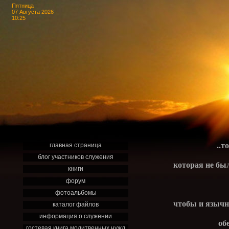
Пятница
07 Августа 2026
10:25
..т
главная страница
блог участников служения
которая не бы
книги
форум
фотоальбомы
чтобы и язычн
каталог файлов
информация о служении
об
гостевая книга молитвенных нужд