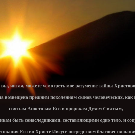
о вы, читая, можете усмотреть мое разумение тайны Христово
ла возвещена прежним поколениям сынов человеческих, как
святым Апостолам Его и пророкам Духом Святым,
икам быть сонаследниками, составляющими одно тело, и со
етования Его во Христе Иисусе посредством благовествовани