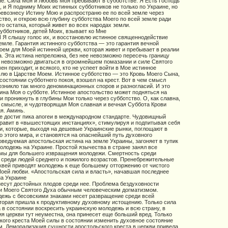
не. Сила Моя и любовь Моя пребывают в субботстве. Я Есть Господь
, и Я подниму Моих истинных субботников не только по Украине, но
превознесу Истину Мою и распространю ее по всей земле через
ство, и открою всю глубину субботства Моего по всей земле ради
о остатка, который живет во всех народах земли.
убботников, детей Моих, взывает ко Мне
 Я слышу голос их, и восстановлю истинное священнодействие
земле. Гарантия истинного субботства — это гарантия вечной
оем для Моей истинной церкви, которая живет и пребывает в реалии
а. Эта истина непреложна, без нее невозможно пересечь границу
ее невозможно двигаться в огромнейшем помазании и силе Святого
мен приходит, и всякого, кто не успеет войти в Мое истинное
млю в Царстве Моем. Истинное субботство — это Кровь Моего Сына,
состоянии субботнего покоя, взошел на крест. Вот в чем смысл
возникло так много деноминационных споров и разногласий. И это
тина Моя о субботе. Истинное апостольство может подняться на
 проникнуть в глубины Мои только через субботство. О, как славна,
 смысле, и чудотворящая Моя славная и вечная Суббота Крови
я. Аминь.
е достиг пика апогеи в международном стандарте. Чудовищный
равит в «вышестоящих инстанциях», стимулируя и подпитывая себя
, которые, выходя на дешевые Украинские рынки, поглощают в
о этого мира, и становятся на опаснейший путь духовного
оведуемая апостольская истина на земле Украины, загоняет в тупик
лодежь на Украине. Простой язычества в стране занял все
мы для большего извращения молодежи. Смертность среди
среди людей среднего и пожилого возрастов. Пренебрежительные
квей приводят молодежь к еще большему отторжению от чистого
оей любви. «Апостольская сила и власть», начавшая последнее
на Украине
несут достойных плодов среди нее. Проблема бездуховности
ии Моего Святого Духа обычным человеческим догматизмом.
ежь с бесовскими знаками несет развращение среди всей
оторая пришла к продуктивному духовному истощению. Только сила
а в состоянии воскресить украинскую молодежь и всю страну, в
я церкви тут неуместна, она принесет еще больший вред. Только
кого креста Моей силы в состоянии изменить духовное состояние
м. Деморализация сущности апостольского креста в церкви привела