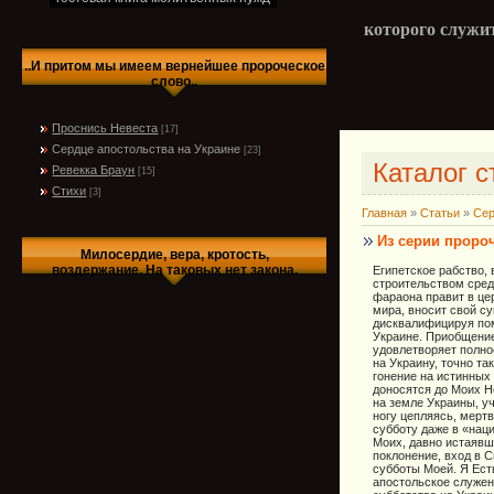
которого служит
..И притом мы имеем вернейшее пророческое
слово..
Проснись Невеста
[17]
Сердце апостольства на Украине
[23]
Каталог с
Ревекка Браун
[15]
Стихи
[3]
Главная
»
Статьи
»
Сер
Из серии пророч
Милосердие, вера, кротость,
воздержание. На таковых нет закона.
Египетское рабство,
строительством сред
фараона правит в це
мира, вносит свой су
дисквалифицируя пом
Украине. Приобщени
удовлетворяет полно
на Украину, точно та
гонение на истинных 
доносятся до Моих Н
на земле Украины, у
ногу цепляясь, мерт
субботу даже в «наци
Моих, давно истаявш
поклонение, вход в 
субботы Моей. Я Есть
апостольское служен